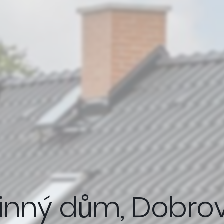
inný dům, Dobrov